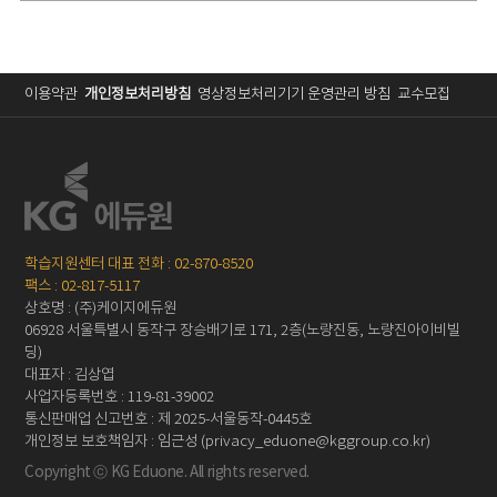
이용약관
개인정보처리방침
영상정보처리기기 운영관리 방침
교수모집
학습지원센터 대표 전화 : 02-870-8520
팩스 : 02-817-5117
상호명 : (주)케이지에듀원
06928 서울특별시 동작구 장승배기로 171, 2층(노량진동, 노량진아이비빌
딩)
대표자 : 김상엽
사업자등록번호 : 119-81-39002
통신판매업 신고번호 : 제 2025-서울동작-0445호
개인정보 보호책임자 : 임근성 (privacy_eduone@kggroup.co.kr)
Copyright ⓒ KG Eduone. All rights reserved.