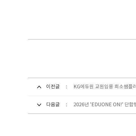
이전글
KG에듀원 교원임용 희소쌤플
다음글
2026년 'EDUONE ON!' 단