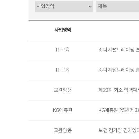
사업영역
IT교육
K-디지털트레이닝 
IT교육
K-디지털트레이닝 
교원임용
제20회 희소 합격예
KG에듀원
KG에듀원 25년 제
교원임용
보건 김기영 김기영