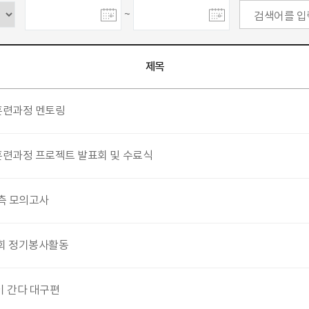
~
제목
훈련과정 멘토링
훈련과정 프로젝트 발표회 및 수료식
측 모의고사
3회 정기봉사활동
이 간다 대구편