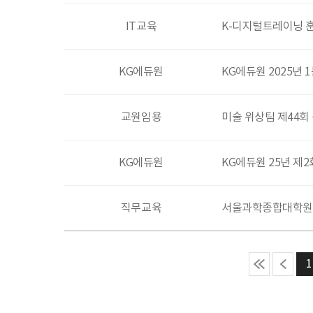
IT교육
K-디지털트레이닝 훈
KG에듀원
KG에듀원 2025년 
교원임용
미술 위상팀 제44
KG에듀원
KG에듀원 25년 제
직무교육
서울과학종합대학원대
1