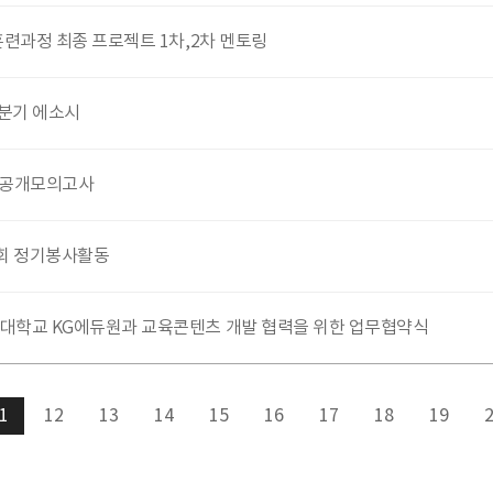
련과정 최종 프로젝트 1차,2차 멘토링
1분기 에소시
회 공개모의고사
2회 정기봉사활동
학교 KG에듀원과 교육콘텐츠 개발 협력을 위한 업무협약식
12
13
14
15
16
17
18
19
1