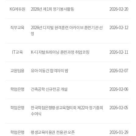
KG에듀원
2026년 제1회 정기봉사활동
2026-02-20
직무교육
2026년 디지털 원격훈련 아카이브 훈련기관 선
2026-02-12
정
IT교육
K-디지털트레이닝 훈련과정 취업코칭
2026-02-11
교원임용
유아 이동건 합격자의 밤
2026-02-07
학점은행
건축공학 신규전공 개설
2026-02-06
학점은행
한국학점은행평생교육협의회 제22차 정기총회
2026-02-05
수여식
학점은행
평생교육이용권 전용관 오픈
2026-01-29