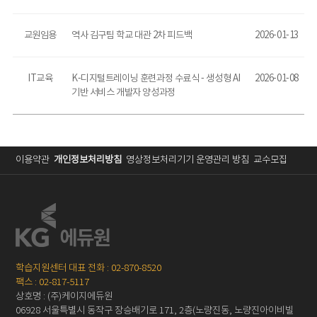
교원임용
역사 김구팀 학교 대관 2차 피드백
2026-01-13
IT교육
K-디지털트레이닝 훈련과정 수료식 - 생성형 AI
2026-01-08
기반 서비스 개발자 양성과정
이용약관
개인정보처리방침
영상정보처리기기 운영관리 방침
교수모집
학습지원센터 대표 전화 : 02-870-8520
팩스 : 02-817-5117
상호명 : (주)케이지에듀원
06928 서울특별시 동작구 장승배기로 171, 2층(노량진동, 노량진아이비빌